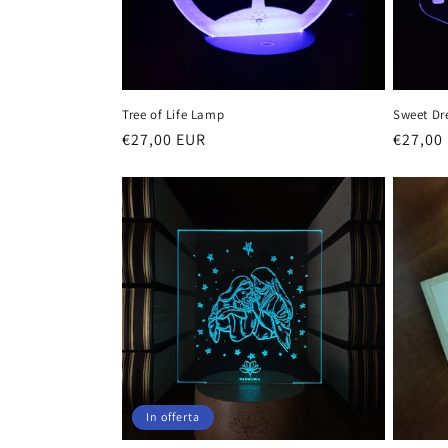
o
n
Tree of Life Lamp
Sweet D
e
Prezzo
€27,00 EUR
Prezzo
€27,00
di
di
listino
listino
:
In offerta