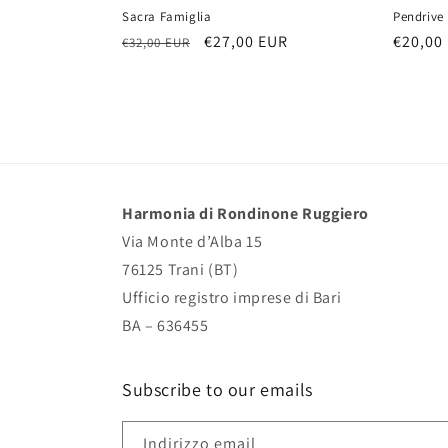
Sacra Famiglia
Pendrive
Prezzo
Prezzo
€27,00 EUR
Prezzo
€20,00
€32,00 EUR
di
scontato
di
listino
listino
Harmonia di Rondinone Ruggiero
Via Monte d’Alba 15
76125 Trani (BT)
Ufficio registro imprese di Bari
BA – 636455
Subscribe to our emails
Indirizzo email