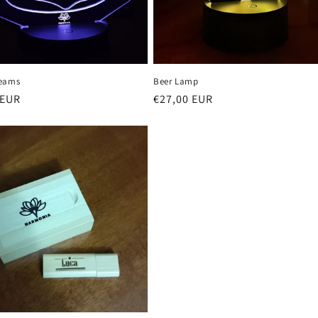
reams
Beer Lamp
 EUR
Prezzo
€27,00 EUR
di
listino