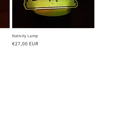
Nativity Lamp
Prezzo
€27,00 EUR
di
listino